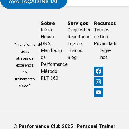
AVALIAÇÃO INICIAL
Sobre
Serviços
Recursos
Início
Diagnóstico
Termos
Nosso
Resultados
de Uso
DNA
Loja de
Privacidade
“Transformando
Manifesto
Treinos
Siga-
vidas
da
Blog
nos
através da
Performance
excelência
F
I
Y
Método
no
A
N
O
F.I.T 360
treinamento
C
S
U
E
T
T
físico.”
B
A
U
O
G
B
O
R
E
K
A
M
© Performance Club 2025 | Personal Trainer